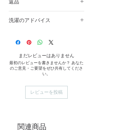
返品
天然タイルのため、すべて手作業で測
洗濯のアドバイス
定されており、1～3cmの誤差が生じ
る場合があります。これは返品の理由
最初の2〜3回は単独で洗うか、濃
にはなりません。パソコンや携帯電話
色と淡色の衣類を分けて洗濯してく
の画面設定により多少異なる場合があ
ださい。
りますので、実際の商品の色をご参照
中性洗剤をご使用ください。
ください。
まだレビューはありません
長時間の浸け置きは避けてくださ
最初のレビューを書きませんか？ あなた
い。
のご意見・ご要望をぜひ共有してくださ
洗濯機で洗う場合は、洗濯ネットを
い。
使用し、中〜低速の回転設定で洗っ
てください。
手洗いすると、より長く使用できま
レビューを投稿
す。
関連商品