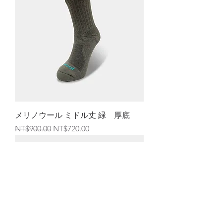
メリノウール ミドル丈 緑 厚底
通常価格
セール価格
NT$900.00
NT$720.00