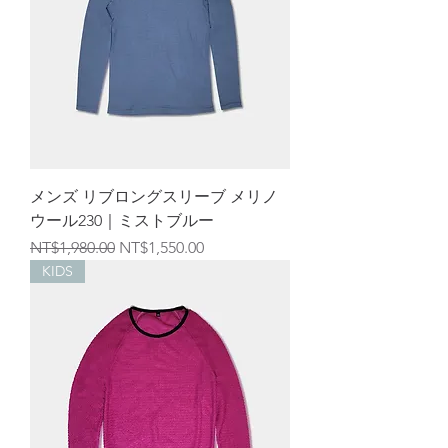
メンズ リブロングスリーブ メリノ
ウール230｜ミストブルー
通常価格
セール価格
NT$1,980.00
NT$1,550.00
KIDS