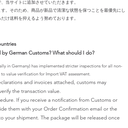
で、当サイトに追加させていただきます。
ます。そのため、商品が新品で清潔な状態を保つことを最優先にし
るだけ送料を抑えるよう努めております。
untries
d by German Customs? What should I do?
lly in Germany) has implemented stricter inspections for all non-
 to value verification for Import VAT assessment.
clarations and invoices attached, customs may
erify the transaction value.
cedure. If you receive a notification from Customs or
vide them with your Order Confirmation email or the
to your shipment. The package will be released once