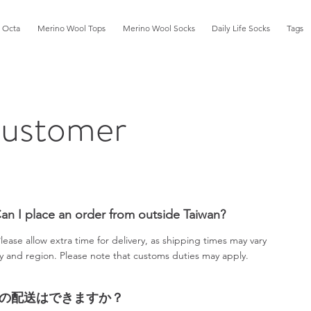
Octa
Merino Wool Tops
Merino Wool Socks
Daily Life Socks
Tags
ustomer
Can I place an order from outside Taiwan?
Please allow extra time for delivery, as shipping times may vary
 and region. Please note that customs duties may apply.
の配送はできますか？