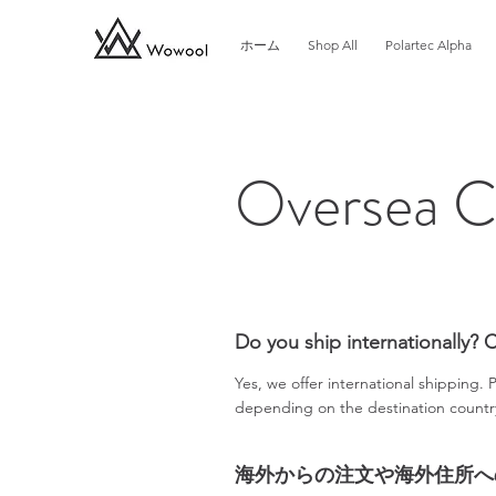
ホーム
Shop All
Polartec Alpha
Oversea C
Do you ship internationally? 
Yes, we offer international shipping. 
depending on the destination country
海外からの注文や海外住所へ