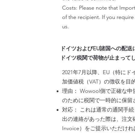
Costs: Please note that Import
of the recipient. If you requir
us.
ドイツおよびEU諸国への配送
ドイツ税関で荷物が止まって
2021年7月以降、EU（特
加価値税（VAT）の徴収を目
理由： Wowool側で正確
のために税関で一時的に保留
対応： これは通常の通関手
出の連絡があった際は、注文確認
Invoice）をご提示いただ