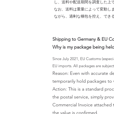
し、送料や配送期間を調査した上
なお、送料は重量によって変動し
ながら、過剰な梱包を控え、でき
Shipping to Germany & EU Co
Why is my package being hel
Since July 2021, EU Customs (especia
EU imports. All packages are subject
Reason: Even with accurate de
temporarily hold packages to v
Action: This is a standard pro
the postal service, simply pro
Commercial Invoice attached 
the value is confirmed.