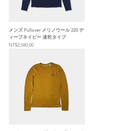
メンズ Pullover メリノウール 220 デ
ィープネイビー 速乾タイプ
価格
NT$2,580.00