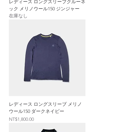
レディース ロングスリーブクルーネ
ック メリノウール150 ジンジャー
在庫なし
レディース ロングスリーブ メリノ
ウール150 ダークネイビー
価格
NT$1,800.00