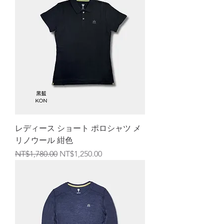
レディース ショート ポロシャツ メ
リノウール 紺色
通常価格
セール価格
NT$1,780.00
NT$1,250.00