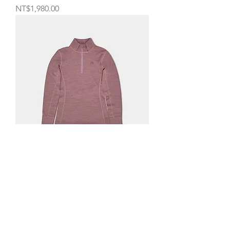
価格
NT$1,980.00
レディース プルオーバー メリノウ
ール 230 ピンク
通常価格
セール価格
NT$2,380.00
NT$1,800.00