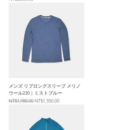
メンズ リブロングスリーブ メリノ
ウール230｜ミストブルー
通常価格
セール価格
NT$1,980.00
NT$1,550.00