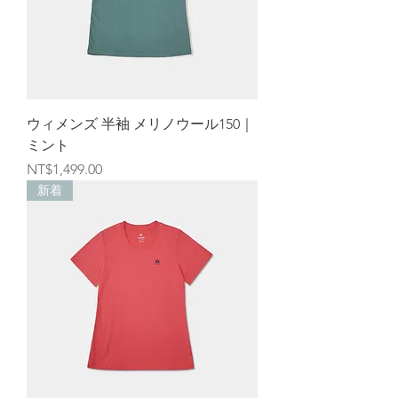
ウィメンズ 半袖 メリノウール150｜
ミント
価格
NT$1,499.00
新着