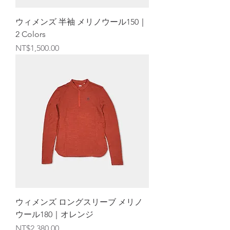
ウィメンズ 半袖 メリノウール150｜
2 Colors
価格
NT$1,500.00
ウィメンズ ロングスリーブ メリノ
ウール180｜オレンジ
価格
NT$2,380.00