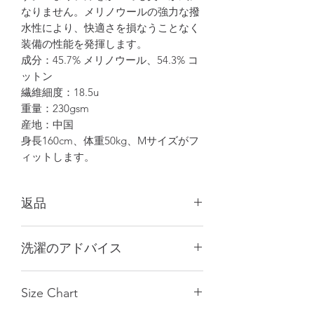
なりません。メリノウールの強力な撥
水性により、快適さを損なうことなく
装備の性能を発揮します。
成分：45.7% メリノウール、54.3% コ
ットン
繊維細度：18.5u
重量：230gsm
産地：中国
身長160cm、体重50kg、Mサイズがフ
ィットします。
返品
天然タイルのため、すべて手作業で測
洗濯のアドバイス
定されており、1～3cmの誤差が生じ
る場合があります。これは返品の理由
最初の2〜3回は単独で洗うか、濃
にはなりません。パソコンや携帯電話
Size Chart
色と淡色の衣類を分けて洗濯してく
の画面設定により多少異なる場合があ
ださい。
りますので、実際の商品の色をご参照