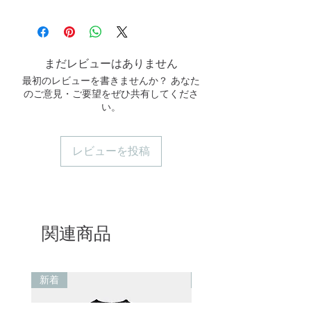
MLXL2XL肩寬37394143胸圍
中性洗剤をご使用ください。
ください。
4345.54850.5腰圍35384144衣長
長時間の浸け置きは避けてくださ
61.563.565.567.5
い。
*測量單位：cm
洗濯機で洗う場合は、洗濯ネットを
まだレビューはありません
*隨機抽樣自然平鋪測量
使用し、中〜低速の回転設定で洗っ
最初のレビューを書きませんか？ あなた
*美麗諾羊毛為微彈面料，可能存在
てください。
のご意見・ご要望をぜひ共有してくださ
1~3cm誤差
手洗いすると、より長く使用できま
い。
す。
レビューを投稿
関連商品
新着
新着