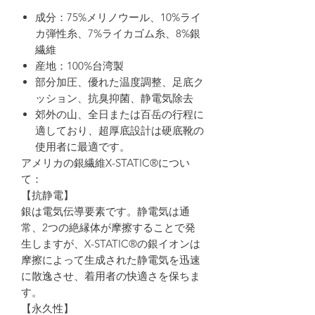
成分：75%メリノウール、10%ライ
カ弾性糸、7%ライカゴム糸、8%銀
繊維
産地：100%台湾製
部分加圧、優れた温度調整、足底ク
ッション、抗臭抑菌、静電気除去
郊外の山、全日または百岳の行程に
適しており、超厚底設計は硬底靴の
使用者に最適です。
アメリカの銀繊維X-STATIC®につい
て：
【抗静電】
銀は電気伝導要素です。静電気は通
常、2つの絶縁体が摩擦することで発
生しますが、X-STATIC®の銀イオンは
摩擦によって生成された静電気を迅速
に散逸させ、着用者の快適さを保ちま
す。
【永久性】