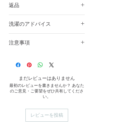
返品
靴下は個人用の製品ですので、靴下
洗濯のアドバイス
の包装を開封した場合、7日間の鑑
賞期間は適用されません。
製品の寿命を延ばすために、手洗いを
返品・交換または返金が必要な場合
注意事項
推奨します。柔軟剤や漂白剤の使用は
は、必ず完全な包装を保管し、商品
避けてください。純手染めで製造され
を受け取った後7日以内に
商品の色は、コンピュータや携帯電
ているため、他の衣類とは分けて低温
wowoolsocks@gmail.comまでメー
話の画面設定によって多少異なる場
の水で洗濯し、洗濯後にはわずかに色
ルしてください。
合がありますので、実際の商品色を
落ちする可能性があることに注意して
返品・交換可能な条件：商品内容や
基準としてください。
ください。
数量に誤りがある場合、商品に瑕疵
まだレビューはありません
販売価格には、撮影用の付属品は含
がある場合（明確な写真を提供して
最初のレビューを書きませんか？ あなた
まれていません。
ください）。
のご意見・ご要望をぜひ共有してくださ
返品・交換不可の条件：サイズが合
い。
わない場合、商品が想像と異なる場
合など。
ウールは天然繊維であり、化学繊維
レビューを投稿
に比べてピリング耐性は劣りますの
で、気になる方はご注文をお控えく