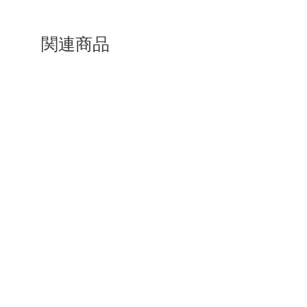
ださい。
関連商品
新着
新着
Alpha® Direct 60 Vest Black
Alpha® Direct 90 .v1 Pul
Jacket White
価格
NT$1,500.00
価格
NT$3,300.00