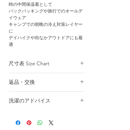
時の中間保温着として
バックパッキングや旅行でのオールデ
イウェア
キャンプでの朝晩の冷え対策レイヤー
に
デイハイクや街なかアウトドアにも最
適
尺寸表 Size Chart
Size
XS
S
M
L
XL
返品・交換
(cm)
(cm)
(cm)
(cm)
(cm)
天然タイルのため、すべて手作業で測
1/2
47
49
53
56.5
59
洗濯のアドバイス
定されており、3cmの誤差が生じる場
Chest
合があります。これは返品の理由には
胸圍
手洗い、または洗濯ネットに入れて
なりません。パソコンや携帯電話の画
優しいモードで洗濯してください
面設定により多少異なる場合がありま
1/2
43
46.5
49.5
51.5
54
乾燥機、漂白剤、アイロンの使用は
すので、実際の商品の色をご参照くだ
Hips