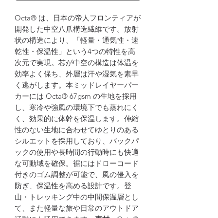
Octa® は、日本の帝人フロンティアが
開発した中空八爪構造繊維です。放射
状の構造により、「軽量・通気性・速
乾性・保温性」という4つの特性を高
次元で実現。芯が中空の構造は体温を
効率よく保ち、外層は汗や湿気を素早
く逃がします。本ミッドレイヤーパー
カーには Octa® 67gsm の生地を採用
し、寒冷や強風の環境下でも蒸れにく
く、効果的に体幹を保温します。伸縮
性のない生地に合わせてゆとりのある
シルエットを採用しており、バックパ
ックの使用や長時間の行動時にも快適
な可動域を確保。裾にはドローコード
付きのゴム調整が可能で、風の侵入を
防ぎ、保温性を高める設計です。登
山・トレッキング中の中間保温層とし
て、また軽量な旅や日常のアウトドア