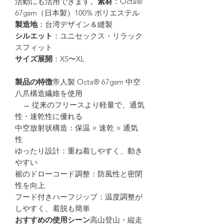
活動にも活用できます。
素材
：Octa®
67gsm（日本製）100% ポリエステル
製造地
：台湾デザイン＆縫製
シルエット
：ユニセックス・リラック
スフィット
サイズ展開
：XS〜XL
製品の特徴
帝人製 Octa® 67gsm 中空
八爪構造繊維を使用
→ 従来のフリースより軽量で、通気
性・速乾性に優れる
中空放射状構造：保温 × 速乾 × 通気
性
ゆったり設計：重ね着しやすく、動き
やすい
裾のドローコード調整：防風性と密閉
性を向上
フード付きハーフジップ：温度調整が
しやすく、着脱も簡単
おすすめの使用シーン
高山登山・縦走