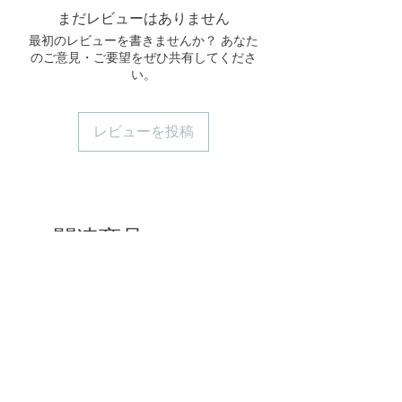
お避けください
さい。
下擺
まだレビューはありません
陰干ししてください。直射日光は避
最初のレビューを書きませんか？ あなた
けてください
Length
60
62.5
70
73
76
のご意見・ご要望をぜひ共有してくださ
い。
衣長
Sleeve
76
79
81
84
87
レビューを投稿
䄂長
Weight
92
97
108
114
123
重量(g)
*單位：公分
関連商品
Size in Centimeter
新着
新着