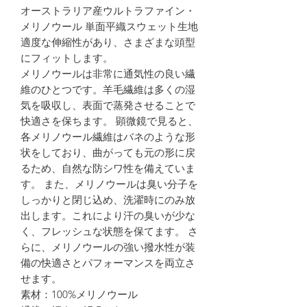
オーストラリア産ウルトラファイン・
メリノウール 単面平織スウェット生地
適度な伸縮性があり、さまざまな頭型
にフィットします。
メリノウールは非常に通気性の良い繊
維のひとつです。羊毛繊維は多くの湿
気を吸収し、表面で蒸発させることで
快適さを保ちます。 顕微鏡で見ると、
各メリノウール繊維はバネのような形
状をしており、曲がっても元の形に戻
るため、自然な防シワ性を備えていま
す。 また、メリノウールは臭い分子を
しっかりと閉じ込め、洗濯時にのみ放
出します。これにより汗の臭いが少な
く、フレッシュな状態を保てます。 さ
らに、メリノウールの強い撥水性が装
備の快適さとパフォーマンスを両立さ
せます。
素材：100%メリノウール