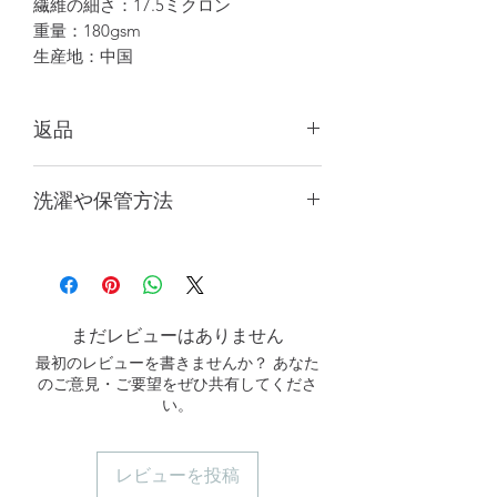
繊維の細さ：17.5ミクロン
重量：180gsm
生産地：中国
返品
商品の色はパソコンやスマートフォン
洗濯や保管方法
の画面設定により若干異なる場合があ
ります。実際の商品カラーを基準にし
最初の2〜3回は単独で洗うか、濃
てください。
色と淡色の衣類を分けて洗濯してく
ださい。
中性洗剤をご使用ください。
まだレビューはありません
長時間の浸け置きは避けてくださ
最初のレビューを書きませんか？ あなた
い。
のご意見・ご要望をぜひ共有してくださ
洗濯機で洗う場合は、洗濯ネットを
い。
使用し、中〜低速の回転設定で洗っ
てください。
手洗いすると、より長く使用できま
レビューを投稿
す。