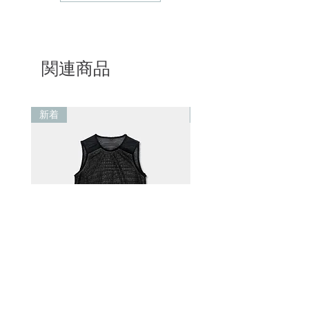
関連商品
新着
新着
Alpha® Direct 60 Vest Black
Alpha® Direct 90 .v1 Pul
Jacket White
価格
NT$1,500.00