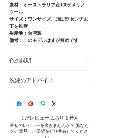
素材：オーストラリア産100%メリノ
ウール
サイズ：ワンサイズ、頭囲57センチ以
下を推奨
生産地：台湾製
備考：このモデルは丈が短めです
色の説明
商品の色は、パソコンやスマートフォ
洗濯のアドバイス
ンの画面設定によって若干異なる場合
がありますので、実際の商品の色を基
中性洗剤で手洗いし、乾燥機を使用し
準にしてください。
ないでください。
まだレビューはありません
最初のレビューを書きませんか？ あなた
のご意見・ご要望をぜひ共有してくださ
い。