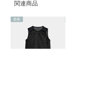
関連商品
新着
新着
Alpha® Direct 60 Vest Black
Alpha® Direct 90 .v1 Pul
Jacket White
価格
NT$1,500.00
価格
NT$3,300.00