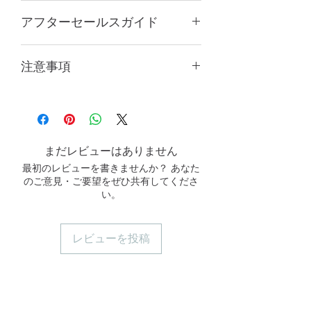
水温が30℃を超えないように、手洗
アフターセールスガイド
いまたはランドリーバッグに入れる
ことをお勧めします。
靴下は個人の商品のため、開封され
機械乾燥は避けてください。
注意事項
ますと7日間の鑑賞期間の対象外と
なり返品不可、一部の場合のみ交換
製品の色は、コンピューターまたは携
となります。
帯電話の画面設定により多少異なる場
商品の内容や数量が間違っていた
合があります。実際の製品の色を参照
り、不良品だった場合は、鮮明な写
してください
真を提供し、本体とパッケージの完
まだレビューはありません
全性を維持し、商品到着後7日以内
最初のレビューを書きませんか？ あなた
にご連絡ください。
のご意見・ご要望をぜひ共有してくださ
サイズが合わない、想像と違う、商
い。
品到着後7日以上経過したなどの個
人的要因は交換できません。
レビューを投稿