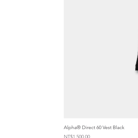
Alpha® Direct 60 Vest Black
価格
NT$1,500.00