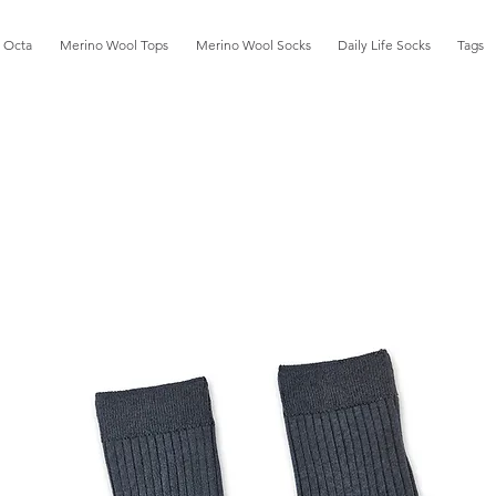
Octa
Merino Wool Tops
Merino Wool Socks
Daily Life Socks
Tags