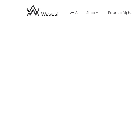
ホーム
Shop All
Polartec Alpha