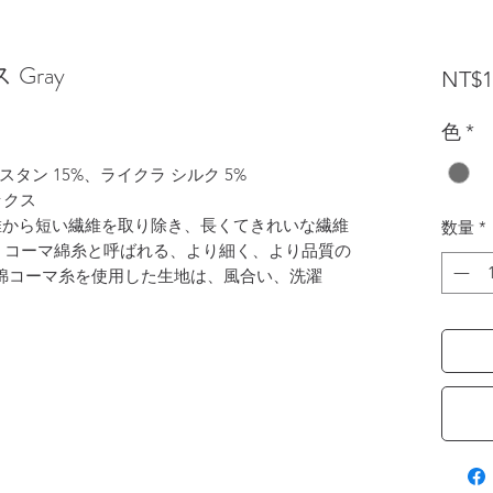
Gray
NT$1
色
*
スタン 15%、ライクラ シルク 5%
ックス
繊維から短い繊維を取り除き、長くてきれいな繊維
数量
*
、コーマ綿糸と呼ばれる、より細く、より品質の
綿コーマ糸を使用した生地は、風合い、洗濯
。