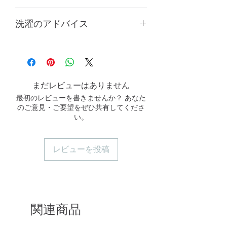
天然タイルのため、すべて手作業で測
洗濯のアドバイス
定されており、1～3cmの誤差が生じ
る場合があります。これは返品の理由
最初の2〜3回は単独で洗うか、濃
にはなりません。パソコンや携帯電話
色と淡色の衣類を分けて洗濯してく
の画面設定により多少異なる場合があ
ださい。
りますので、実際の商品の色をご参照
中性洗剤をご使用ください。
ください。
まだレビューはありません
長時間の浸け置きは避けてくださ
最初のレビューを書きませんか？ あなた
い。
のご意見・ご要望をぜひ共有してくださ
洗濯機で洗う場合は、洗濯ネットを
い。
使用し、中〜低速の回転設定で洗っ
てください。
手洗いすると、より長く使用できま
レビューを投稿
す。
関連商品