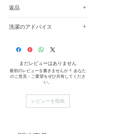
返品
天然タイルのため、すべて手作業で測
洗濯のアドバイス
定されており、1～3cmの誤差が生じ
る場合があります。これは返品の理由
最初の2〜3回は単独で洗うか、濃
にはなりません。パソコンや携帯電話
色と淡色の衣類を分けて洗濯してく
の画面設定により多少異なる場合があ
ださい。
りますので、実際の商品の色をご参照
中性洗剤をご使用ください。
ください。
まだレビューはありません
長時間の浸け置きは避けてくださ
最初のレビューを書きませんか？ あなた
い。
のご意見・ご要望をぜひ共有してくださ
洗濯機で洗う場合は、洗濯ネットを
い。
使用し、中〜低速の回転設定で洗っ
てください。
手洗いすると、より長く使用できま
レビューを投稿
す。