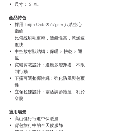
尺寸： S–XL
產品特色
採用 Teijin Octa® 67gsm 八爪空心
纖維
比傳統刷毛更輕，透氣性高，乾燥速
度快
中空放射狀結構：保暖 × 快乾 × 通
風
寬鬆剪裁設計：適應多層穿搭，不限
制行動
下擺可調整彈性繩：強化防風與包覆
性
立領拉鍊設計：靈活調節體溫，利於
穿脫
適用場景
高山健行行進中保暖層
背包旅行中的全天候服飾