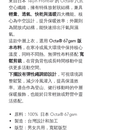
來自日本 Teijin Frontier 的 Octa® 八爪
空心纖維，擁有特殊放射狀結構，兼具
輕量、透氣、快乾與溫暖
四大機能。核
心為中空設計，提升保暖效率；外圍則
為開放式結構，能快速排出汗氣與濕
氣。
這款中層上衣，選用
Octa® 67gsm 版
本布料
，在寒冷或風大環境中保持核心
溫度，同時不悶熱。無彈性布料搭配
寬
鬆剪裁
，在背負背包或長時間移動中提
供更多活動空間。
下擺設有彈性繩調節設計
，可視環境調
整鬆緊，減少冷風灌入，提高保溫效
率。適合作為登山、健行移動時的中層
保暖服飾，也能於日常輕旅或野營中靈
活搭配。
原料：100% 日本 Octa® 67gsm
製造：台灣設計和加工
版型：男女共用，寬鬆版型