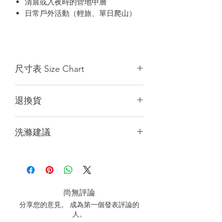
清晨或入夜時的營地中層
日常戶外活動（輕旅、單日爬山）
尺寸表 Size Chart
Size
S
M
L
XL
退換貨
(cm)
(cm)
(cm)
(cm)
*皆為自然平鋪手工量測，可能會有1公
1/2
49
53
56.5
59
洗滌建議
分誤差，客服應邀推薦尺碼可能存在誤
Chest
差，不作為退貨理由，商品顏色會因電
胸圍
建議手洗或使用洗衣袋柔洗
腦或手機螢幕設定略有差異，請以實際
請勿烘乾、勿漂白、勿整燙
商品顏色為準。
1/2
46.5
49.5
51.5
54
吊掛陰乾，避免陽光直曬
Hips
下擺
尚無評論
分享您的意見。 成為第一個發表評論的
Length
62.5
70
73
76
人。