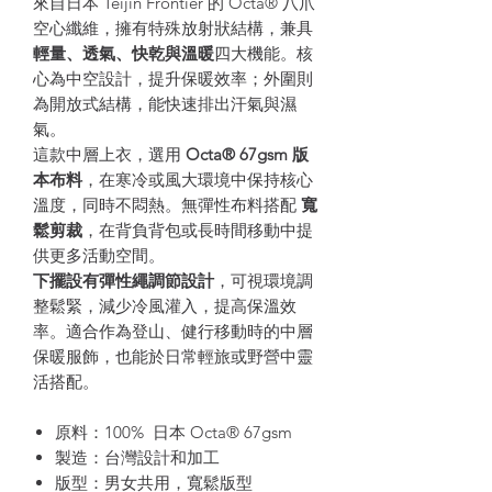
來自日本 Teijin Frontier 的 Octa® 八爪
空心纖維，擁有特殊放射狀結構，兼具
輕量、透氣、快乾與溫暖
四大機能。核
心為中空設計，提升保暖效率；外圍則
為開放式結構，能快速排出汗氣與濕
氣。
這款中層上衣，選用
Octa® 67gsm 版
本布料
，在寒冷或風大環境中保持核心
溫度，同時不悶熱。無彈性布料搭配
寬
鬆剪裁
，在背負背包或長時間移動中提
供更多活動空間。
下擺設有彈性繩調節設計
，可視環境調
整鬆緊，減少冷風灌入，提高保溫效
率。適合作為登山、健行移動時的中層
保暖服飾，也能於日常輕旅或野營中靈
活搭配。
原料：100% 日本 Octa® 67gsm
製造：台灣設計和加工
版型：男女共用，寬鬆版型