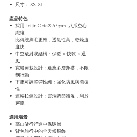
尺寸： XS–XL
產品特色
採用 Teijin Octa® 67gsm 八爪空心
纖維
比傳統刷毛更輕，透氣性高，乾燥速
度快
中空放射狀結構：保暖 × 快乾 × 通
風
寬鬆剪裁設計：適應多層穿搭，不限
制行動
下擺可調整彈性繩：強化防風與包覆
性
連帽拉鍊設計：靈活調節體溫，利於
穿脫
適用場景
高山健行行進中保暖層
背包旅行中的全天候服飾