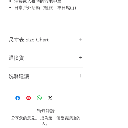
清晨或入夜時的營地中層
日常戶外活動（輕旅、單日爬山）
尺寸表 Size Chart
Size
XS
S
M
L
XL
退換貨
(cm)
(cm)
(cm)
(cm)
(cm)
*皆為自然平鋪手工量測，可能會有1公
1/2
47
49
53
56.5
59
洗滌建議
分誤差，客服應邀推薦尺碼可能存在誤
Chest
差，不作為退貨理由，商品顏色會因電
胸圍
建議手洗或使用洗衣袋柔洗
腦或手機螢幕設定略有差異，請以實際
請勿烘乾、勿漂白、勿整燙
商品顏色為準。
1/2
43
46.5
49.5
51.5
54
吊掛陰乾，避免陽光直曬
Hips
下擺
尚無評論
分享您的意見。 成為第一個發表評論的
Length
60
62.5
70
73
76
人。