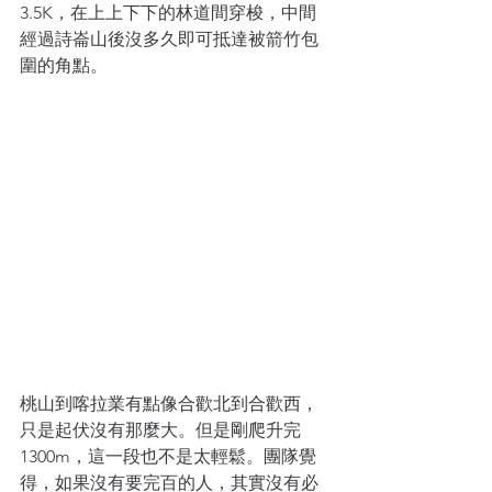
3.5K，在上上下下的林道間穿梭，中間
經過詩崙山後沒多久即可抵達被箭竹包
圍的角點。
桃山到喀拉業有點像合歡北到合歡西，
只是起伏沒有那麼大。但是剛爬升完
1300m，這一段也不是太輕鬆。團隊覺
得，如果沒有要完百的人，其實沒有必