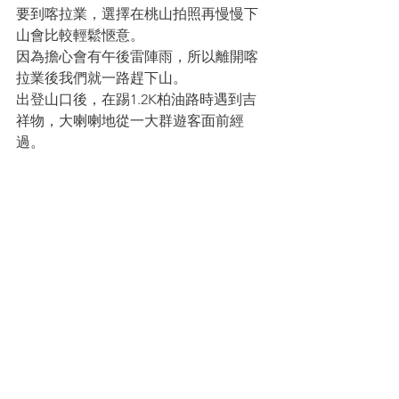
要到喀拉業，選擇在桃山拍照再慢慢下
山會比較輕鬆愜意。
因為擔心會有午後雷陣雨，所以離開喀
拉業後我們就一路趕下山。
出登山口後，在踢1.2K柏油路時遇到吉
祥物，大喇喇地從一大群遊客面前經
過。
中秋節小心被抓去烤啊（誤）