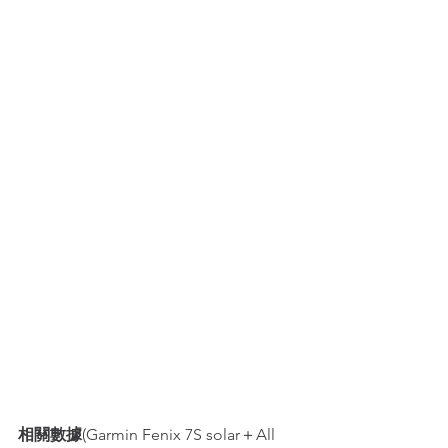
相關數據
(Garmin Fenix 7S solar＋All 