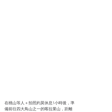
在桃山等人＋拍照約莫休息1小時後，準
備前往四大鳥山之一的喀拉業山，距離