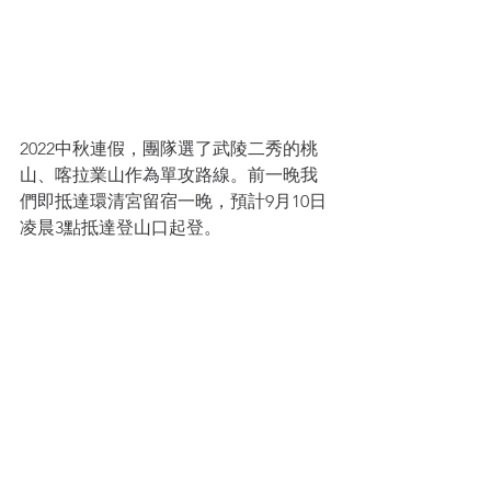
2022中秋連假，團隊選了武陵二秀的桃
山、喀拉業山作為單攻路線。前一晚我
們即抵達環清宮留宿一晚，預計9月10日
凌晨3點抵達登山口起登。