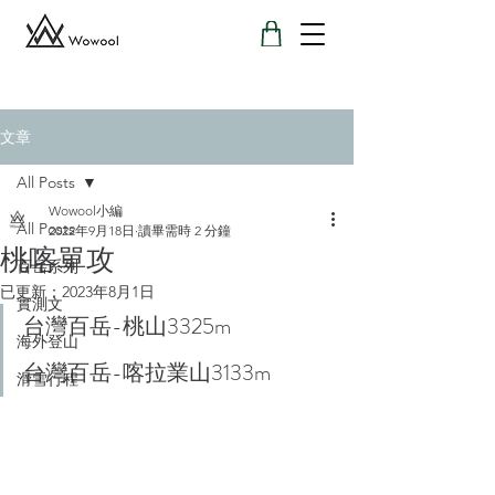
文章
All Posts
Wowool小編
All Posts
2022年9月18日
讀畢需時 2 分鐘
桃喀單攻
百岳系列
已更新：
2023年8月1日
實測文
台灣百岳-桃山3325m
海外登山
台灣百岳-喀拉業山3133m
滑雪行程