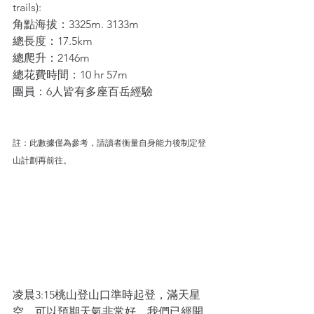
trails):
角點海拔：3325m. 3133m
總長度：17.5km 
總爬升：2146m
總花費時間：10 hr 57m
團員：6人皆有多座百岳經驗
註：此數據僅為參考，請讀者衡量自身能力後制定登
山計劃再前往。
凌晨3:15桃山登山口準時起登，滿天星
空，可以預期天氣非常好，我們已經開