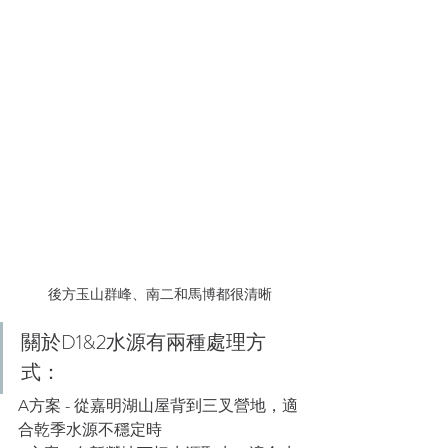
後方玉山群峰、南二和馬博都很清晰
關於D1&2水源有兩種處理方
式：
A方案 - 從嘉明湖山屋背到三叉營地，適
合乾季水源不穩定時