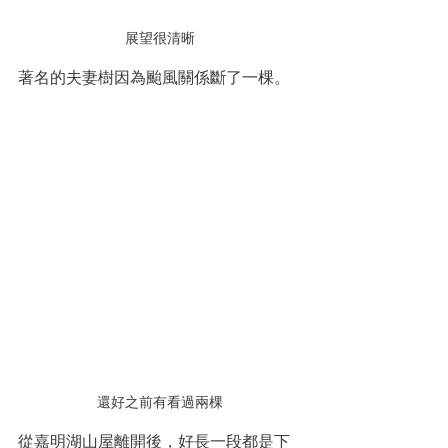
展望很清晰
著名的夫妻樹因為颱風關係斷了一棵。
還好之前有看過兩棵
從嘉明湖山屋離開後，好長一段都是下