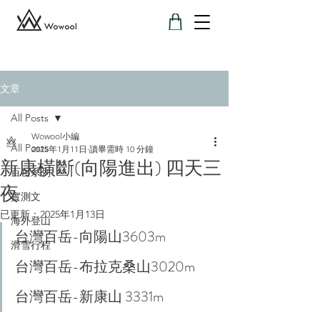
文章
All Posts
Wowool小編
All Posts
2025年1月11日
讀畢需時 10 分鐘
新康橫斷(向陽進出) 四天三
百岳系列
夜
實測文
已更新：
2025年1月13日
海外登山
台灣百岳-向陽山3603m
滑雪行程
台灣百岳-布拉克桑山3020m
台灣百岳-新康山 3331m