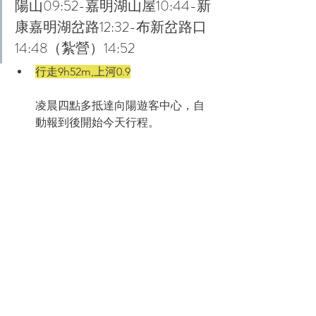
陽山09:52-嘉明湖山屋10:44-新
康嘉明湖岔路12:32-布新岔路口
14:48（紮營）14:52  
行走9h52m,上河0.9
凌晨四點多抵達向陽遊客中心，自
動報到後開始今天行程。