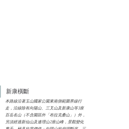
新康橫斷
本路線沿著玉山國家公園東南側範圍界線行
走，沿線除有向陽山、三叉山及新康山等3座
百岳名山（不含園區外「布拉克桑山」）外，
另須經過新仙山及連理山2座山峰，景觀變化
萬千，極具欣賞價值：向陽山的崩塌斷崖，三