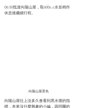
06:50抵達向陽山屋，取600c.c水並稍作
休息後繼續行程。
向陽山屋景色
向陽山屋往上沒多久會看到黑水塘的指
標，本來沒什麼興趣的小編，因同團的