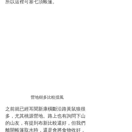
所以這裡可塞七頂帳篷。
營地樹多比較擋風
之前就已經耳聞新康橫斷沿路黃鼠狼很
多，尤其桃源營地。路上也有詢問下山
的山友，有提到布新比較還好，但我們
離開帳篷取水時，還是會將食物收好，