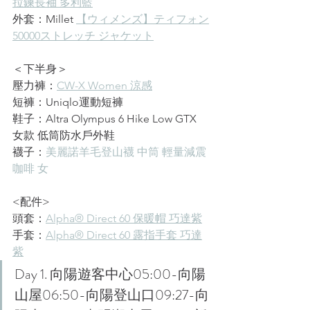
拉鍊長袖 多利藍
外套：Millet 
【ウィメンズ】ティフォン
50000ストレッチ ジャケット
＜下半身＞
壓力褲：
CW-X Women 涼感
短褲：Uniqlo運動短褲
鞋子：
Altra Olympus 6 Hike Low GTX 
女款 低筒防水戶外鞋
襪子：
美麗諾羊毛登山襪 中筒 輕量減震 
咖啡 女
<配件>
頭套：
Alpha® Direct 60 保暖帽 巧達紫
手套：
Alpha® Direct 60 露指手套 巧達
紫
Day 1. 向陽遊客中心05:00-向陽
山屋06:50-向陽登山口09:27-向