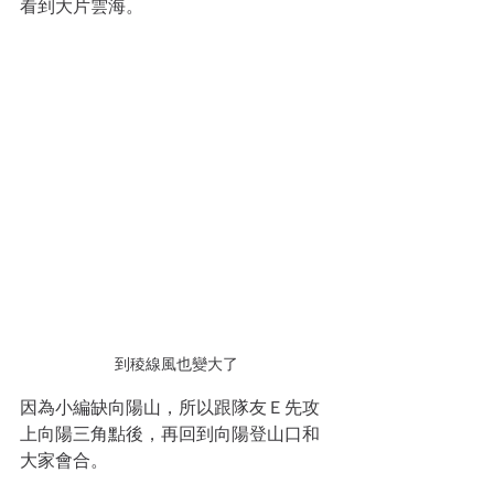
看到大片雲海。
到稜線風也變大了
因為小編缺向陽山，所以跟隊友Ｅ先攻
上向陽三角點後，再回到向陽登山口和
大家會合。