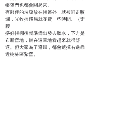
帳篷門也都會關起來。
有夥伴的垃圾放在帳篷外，就被叼走咬
爛，光收拾殘局就花費一些時間。（歪
腰
搭好帳棚後就準備出發去取水，下方是
布新營地，躺在這草地看起來就很舒
適。但大家為了避風，都會選擇右邊靠
近樹林區紮營。