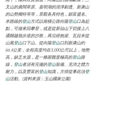
叉山的廣闊草原、嘉明湖的清淨剔透、新康山
的山勢獨特等等，景觀各具特色，頗富盛名。 
本路線的
登山
方式以南橫公路向陽
登山
口為起
點，可做來回攀登，或是從新仙山下切接上八
通關越嶺步道的沙敦，再沿經抱崖、瓦拉米從
山風
登山
口下山。從向陽
登山
口到新康山約
66.4公里，全程高度均在3,000公尺以上，地勢
高，缺乏水源，是一條困難度極高的
登山
路
線，
登山
者須有完備的
登山
裝備、充沛之體力
耐力，以及豐富的
登山
知識，方得從事此項
登
山
活動。(資料來源：玉山國家公園)