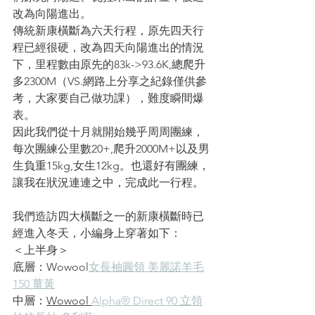
改為向陽進出。
傳統新康橫斷為六天行程，原先四天行
程已經很硬，改為四天向陽進出的情況
下，里程數由原先的83k->93.6K,總爬升
多2300M（VS.網路上分享之紀錄僅供參
考，大家要自己做功課），難度瞬間爆
表。
因此我們從十月就開始幾乎周周團練，
每次團練公里數20+,爬升2000M+以及男
生負重15kg,女生12kg。也還好有團練，
讓我在狀況連連之中，完成此一行程。
我們造訪四大橫斷之一的新康橫斷時已
經進入冬天，小編身上穿著如下：
＜上半身＞
底層：Wowool
女長袖圓領 美麗諾羊毛
150 薑黃
中層：
Wowool 
Alpha® Direct 90 立領