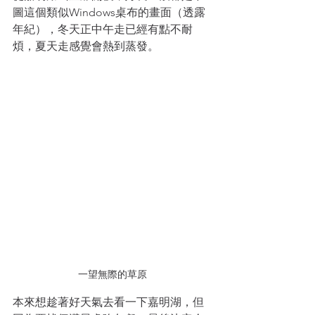
圖這個類似Windows桌布的畫面（透露
年紀），冬天正中午走已經有點不耐
煩，夏天走感覺會熱到蒸發。
一望無際的草原
本來想趁著好天氣去看一下嘉明湖，但