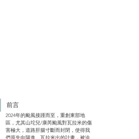
前言
2024年的颱風接踵而至，重創東部地
區，尤其山坨兒/康芮颱風對瓦拉米的傷
害極大，道路肝腸寸斷而封閉，使得我
們原先向陽進、瓦拉米出的計畫，被迫