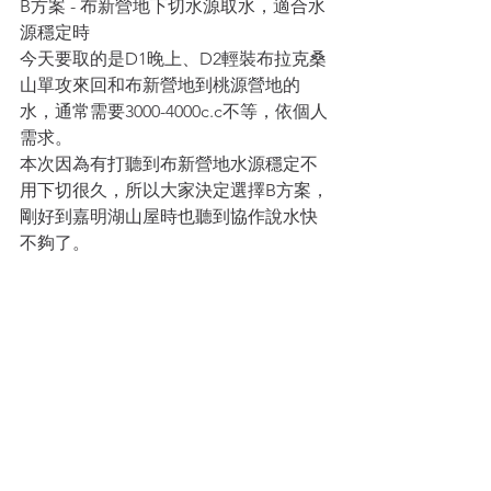
B方案 - 布新營地下切水源取水，適合水
源穩定時
今天要取的是D1晚上、D2輕裝布拉克桑
山單攻來回和布新營地到桃源營地的
水，通常需要3000-4000c.c不等，依個人
需求。
本次因為有打聽到布新營地水源穩定不
用下切很久，所以大家決定選擇B方案，
剛好到嘉明湖山屋時也聽到協作說水快
不夠了。