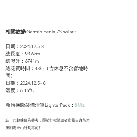
相關數據
(Garmin Fenix 7S solar):
日期：2024.12.5-8
總長度：93.6km 
總爬升：6741m
總花費時間：43hr（含休息不含營地時
間）
日期：2024.12.5~8
溫度：6-15°C
新康橫斷裝備清單LighterPack：
點我
註：此數據僅為參考，壓縮行程請讀者衡量自身能力
後制定登山計劃再前往。