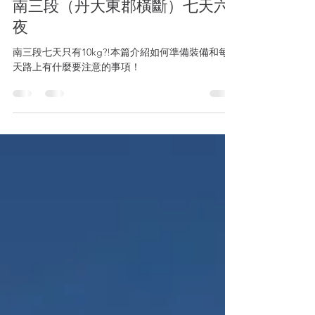
Wowool小編
2025年3月30日
讀畢需時 17 分鐘
南三段（丹大東郡橫斷）七天六
夜
南三段七天只有10kg?!本篇介紹如何準備裝備和每
天路上有什麼要注意的事項！