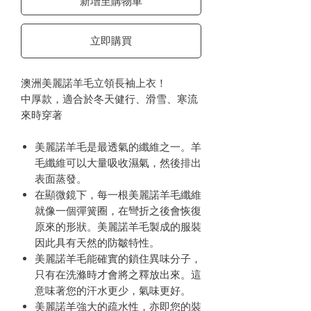
新增至購物車
立即購買
澳洲美麗諾羊毛立領長袖上衣！
中厚款，適合於冬天健行、滑雪、寒流
來時穿著
美麗諾羊毛是最透氣的纖維之一。羊
毛纖維可以大量吸收濕氣，然後排出
表面蒸發。
在顯微鏡下，每一根美麗諾羊毛纖維
就像一個彈簧圈，在彎折之後會恢復
原來的形狀。美麗諾羊毛製成的服裝
因此具有天然的防皺特性。
美麗諾羊毛能確實的鎖住異味分子，
只有在洗滌時才會將之釋放出來。這
意味著您的汗水更少，氣味更好。
美麗諾羊強大的疏水性，亦即您的裝