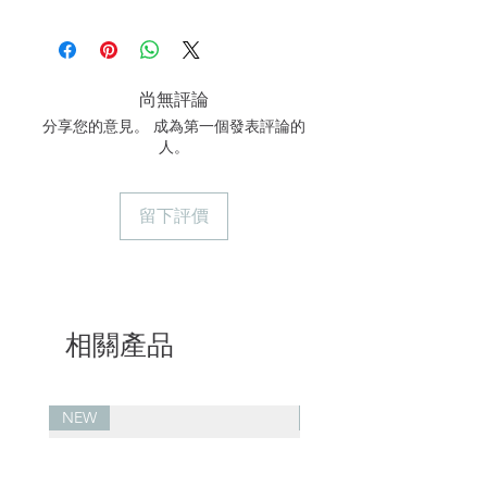
避免長時間浸泡
XS
S
M
L
XL
機洗請使用洗衣袋並用中低轉速
手洗可延長使用壽命
Length
60
62
64
66
68
尚無評論
1/2
39
41.5
44
46.5
49
分享您的意見。 成為第一個發表評論的
Chest
人。
Sleeve
63
64
65
66
67
留下評價
*測量單位：cm
*隨機抽樣自然平鋪測量
*美麗諾羊毛為微彈面料，可能存在
1~3cm誤差
相關產品
NEW
NEW