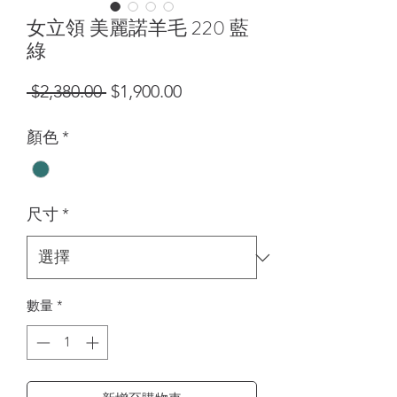
女立領 美麗諾羊毛 220 藍
綠
一般價格
促銷價格
 $2,380.00 
$1,900.00
顏色
*
尺寸
*
數量
*