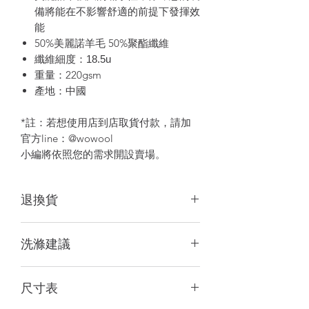
備將能在不影響舒適的前提下發揮效
能
50%美麗諾羊毛 50%聚酯纖維
纖維細度：18.5u
重量：220gsm
產地：中國
*註：若想使用店到店取貨付款，請加
官方line：@wowool
小編將依照您的需求開設賣場。
退換貨
*皆為自然平鋪手工量測，可能會有1~3
洗滌建議
公分誤差，客服應邀推薦尺碼可能存在
誤差，不作為退貨理由，商品顏色會因
前2-3次建議單獨洗滌或深淺衣物分
電腦或手機螢幕設定略有差異，請以實
尺寸表
開洗滌
際商品顏色為準。
請使用中性洗劑