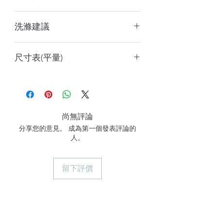
*皆為自然平鋪手工量測，可能會有1公
洗滌建議
分誤差，客服應邀推薦尺碼可能存在誤
差，不作為退貨理由，商品顏色會因電
前2-3次洗滌有掉毛為正常現象
腦或手機螢幕設定略有差異，請以實際
尺寸表(平量)
機洗請使用洗衣袋
商品顏色為準。
手洗可延長使用壽命
S女
M男
長
19.5
22
尚無評論
掌圍
9
11
分享您的意見。 成為第一個發表評論的
人。
臂圍
11
11.5
重量(g)
13
16
留下評價
單位：cm