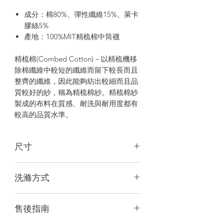
成分：棉80%、彈性纖維15%、萊卡
膠絲5%
產地：100%MIT精梳棉中筒襪
精梳棉(Combed Cotton)－以精梳機移
除棉纖維中較短的纖維而留下較長而且
整齊的纖維，因此能夠紡出較細而且品
質較好的紗，稱為精梳棉紗。精梳棉紗
製成的布料在質感、耐洗與耐用度都有
較高的品質水準。
尺寸
21-25cm
洗滌方式
建議手洗或放入洗衣袋，水溫不超過
售後指南
30℃。