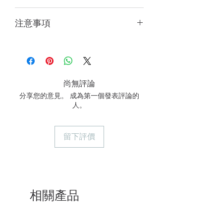
避免使用機器烘乾。
因襪子屬個人貼身用品，如拆封後將
注意事項
不適用7天鑑賞期及無法退貨，只提
供部分情況換貨。
商品顏色會因電腦或手機螢幕設定略有
若商品項目、數量有誤或瑕疵，請提
差異，請以實際商品顏色為準
供清晰照片，並保持主商品及包裝的
完整性，在收到商品後7天內與我們
聯繫。
尚無評論
尺寸不適合、與想像不符等個人因
分享您的意見。 成為第一個發表評論的
素，及收到商品後超過7天，將無法
人。
換貨。
留下評價
相關產品