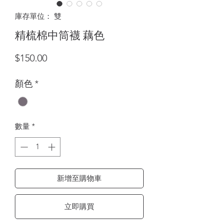
庫存單位： 雙
精梳棉中筒襪 藕色
價格
$150.00
顏色
*
數量
*
新增至購物車
立即購買