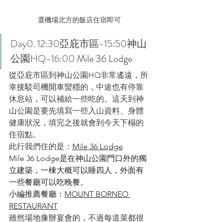
選機場北方的飯店住宿即可
Day0. 12:30亞庇市區-15:50神山
公園HQ-16:00 
Mile 36 Lodge
從亞庇市區到神山公園HQ非常遙遠，所
幸接駁司機開車蠻穩的，中途也有停靠
休息站，可以補給一些吃的。這天到神
山公園是要先填寫一些入山資料、身體
健康狀況，填完之後就會到今天下榻的
住宿點。
此行我們住的是：
Mile 36 Lodge
Mile 36 Lodge是在神山公園門口外的獨
立建築，一棟大概可以睡四人，外面有
一些餐廳可以吃晚餐。
小編推薦餐廳：
MOUNT BORNEO 
RESTAURANT
雖然場地像辦宴會的，不過每道菜都很