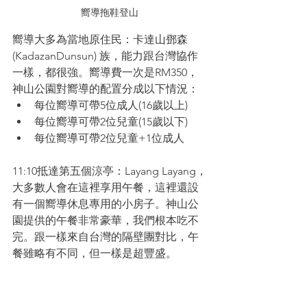
嚮導拖鞋登山
嚮導大多為當地原住民：
卡達山鄧森 
(KadazanDunsun) 族，能力跟台灣協作
一樣，都很強。嚮導費一次是RM350，
神山公園對嚮導的配置分成以下情況：
每位嚮導可帶5位成人(16歲以上)
每位嚮導可帶2位兒童(15歲以下)
每位嚮導可帶2位兒童+1位成人
11:10抵達第五個涼亭：Layang Layang，
大多數人會在這裡享用午餐，這裡還設
有一個嚮導休息專用的小房子。神山公
園提供的午餐非常豪華，我們根本吃不
完。跟一樣來自台灣的隔壁團對比，午
餐雖略有不同，但一樣是超豐盛。