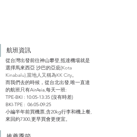
航班資訊
從台灣出發前往神山攀登,抵達機場就是
選擇馬來西亞 沙巴的亞庇(
Kota 
Kinabalu),當地人又稱為KK City
。
而我們去的時候，從台北出發,唯一直達
的航班只有AirAsia,每天一班:
TPE-BKI : 10:05-13:35 (沒有時差)
BKI-TPE :  06:05-09:25
小編半年前買機票,含20kg行李和機上餐,
來回約7300,更早買會更便宜
。
推薦季節