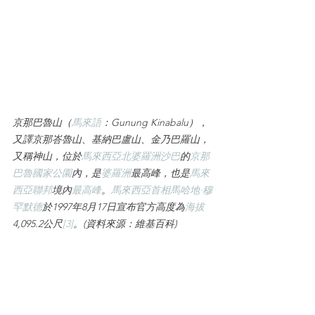
京那巴魯山（
馬來語
：Gunung Kinabalu），
又譯京那峇魯山、基納巴盧山、金乃巴羅山，
又稱神山，位於
馬來西亞
北婆羅洲
沙巴
的
京那
巴魯國家公園
內，是
婆羅洲
最高峰，也是
馬來
西亞聯邦
境內
最高峰
。
馬來西亞首相
馬哈地·穆
罕默德
於1997年8月17日宣布官方高度為
海拔
4,095.2公尺
[3]
。
(資料來源：維基百科)