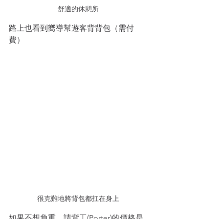
舒適的休憩所
路上也看到嚮導幫遊客背背包（需付
費）
很克難地將背包都扛在身上
如果不想負重，請背工(Porter)的價格是