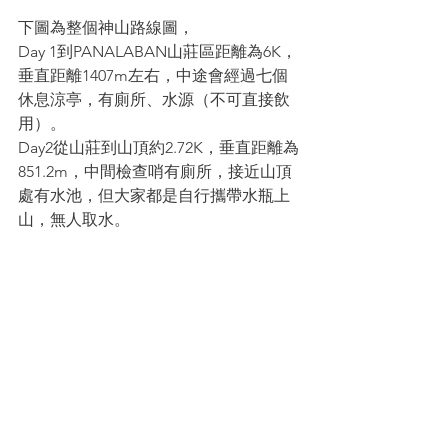
下圖為整個神山路線圖，
Day 1到PANALABAN山莊區距離為6K，
垂直距離1407m左右，中途會經過七個
休息涼亭，有廁所、水源（不可直接飲
用）。
Day2從山莊到山頂約2.72K，垂直距離為
851.2m，中間檢查哨有廁所，接近山頂
處有水池，但大家都是自行攜帶水瓶上
山，無人取水。