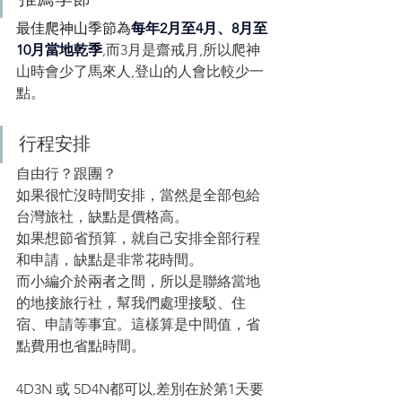
最佳爬神山季節為
每年2月至4月、8月至
10月當地乾季
,而3月是齋戒月,所以爬神
山時會少了馬來人,登山的人會比較少一
點。
行程安排
自由行？跟團？
如果很忙沒時間安排，當然是全部包給
台灣旅社，缺點是價格高。
如果想節省預算，就自己安排全部行程
和申請，缺點是非常花時間。
而小編介於兩者之間，所以是聯絡當地
的地接旅行社，幫我們處理接駁、住
宿、申請等事宜。這樣算是中間值，省
點費用也省點時間。
4D3N 或 5D4N都可以
,差別在於第1天要