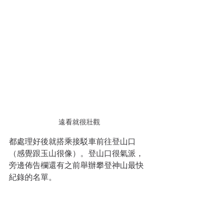
遠看就很壯觀
都處理好後就搭乘接駁車前往登山口
（感覺跟玉山很像）。登山口很氣派，
旁邊佈告欄還有之前舉辦攀登神山最快
紀錄的名單。