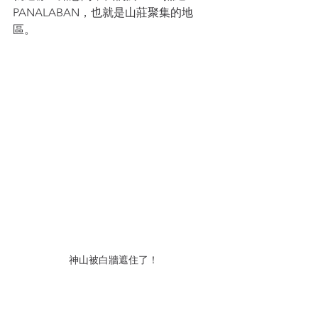
PANALABAN，也就是山莊聚集的地
區。
神山被白牆遮住了！
我們這次入住的是：
Laban Rata
當初因為比較晚決定爬神山，所以直接