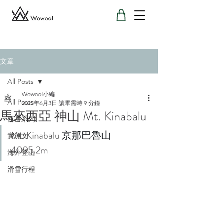
文章
All Posts
Wowool小編
All Posts
2025年6月3日
讀畢需時 9 分鐘
馬來西亞 神山 Mt. Kinabalu
百岳系列
Mt. 
Kinabalu 
京那巴魯山 
實測文
4095.2m
海外登山
滑雪行程