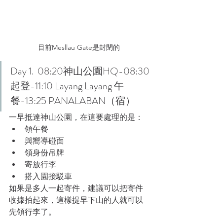
目前Mesllau Gate是封閉的
Day 1.  08:20神山公園HQ-08:30
起登-11:10 Layang Layang 午
餐-13:25 PANALABAN（宿）
一早抵達神山公園，在這要處理的是：
領午餐
與嚮導碰面
領身份吊牌
寄放行李
搭入園接駁車
如果是多人一起寄件，建議可以把寄件
收據拍起來，這樣提早下山的人就可以
先領行李了。