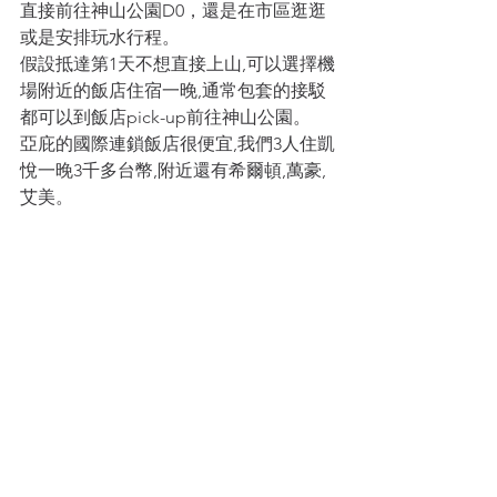
直接前往神山公園D0，還是在市區逛逛
或是安排玩水行程。
假設抵達第1天不想直接上山,可以選擇機
場附近的飯店住宿一晚,通常包套的接駁
都可以到飯店pick-up前往神山公園
。
亞庇的國際連鎖飯店很便宜,我們3人住凱
悅一晚3千多台幣,附近還有希爾頓,萬豪,
艾美。