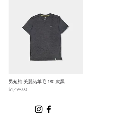
男短袖 美麗諾羊毛 180 灰黑
價格
$1,499.00
歡迎訂閱wowool，將可獲得20%折扣卷