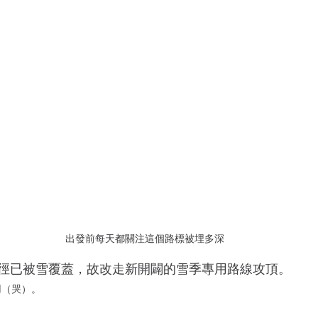
出發前每天都關注這個路標被埋多深
徑已被雪覆蓋，故改走新開闢的雪季專用路線攻頂。
用（哭）。