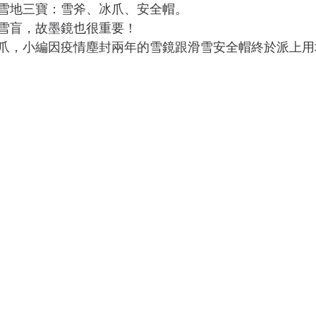
雪地三寶：雪斧、冰爪、安全帽。
雪盲，故墨鏡也很重要！
爪，小編因疫情塵封兩年的雪鏡跟滑雪安全帽終於派上用