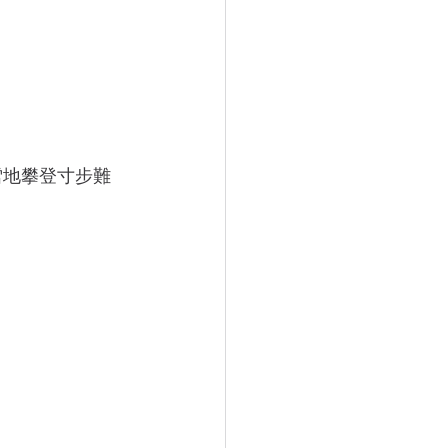
雪地攀登寸步難
。