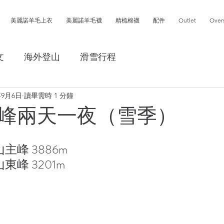
美麗諾羊毛上衣
美麗諾羊毛襪
精梳棉襪
配件
Outlet
Over
文
海外登山
滑雪行程
年9月6日
讀畢需時 1 分鐘
峰兩天一夜（雪季）
主峰 3886m
東峰 3201m