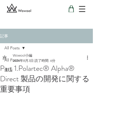
記事
All Posts
Wowool小編
All Posts
2024年8月3日
読了時間: 6分
Part 1.Polartec® Alpha®
玉山
Direct 製品の開発に関する
重要事項